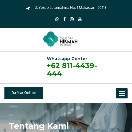
Jl. Yosep Latumahina No. 1 Makassar - 90113
Whatsapp Center
+62 811-4439-
444
Daftar Online
Toggle
navigat
Tentang Kami