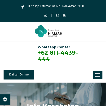
Jl. Yosep Latumahina No. 1 Makassar - 90113
Whatsapp Center
+62 811-4439-
444
Daftar Online
Toggle
navigat